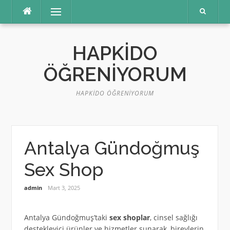
İçeriğe
Menü
atla
HAPKIDO
ÖĞRENIYORUM
HAPKIDO ÖĞRENIYORUM
Antalya Gündoğmuş
Sex Shop
admin
Mart 3, 2025
Antalya Gündoğmuş’taki
sex shoplar
, cinsel sağlığı
destekleyici ürünler ve hizmetler sunarak, bireylerin