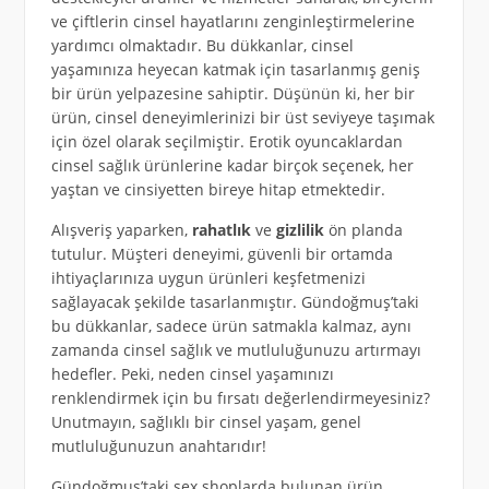
ve çiftlerin cinsel hayatlarını zenginleştirmelerine
yardımcı olmaktadır. Bu dükkanlar, cinsel
yaşamınıza heyecan katmak için tasarlanmış geniş
bir ürün yelpazesine sahiptir. Düşünün ki, her bir
ürün, cinsel deneyimlerinizi bir üst seviyeye taşımak
için özel olarak seçilmiştir. Erotik oyuncaklardan
cinsel sağlık ürünlerine kadar birçok seçenek, her
yaştan ve cinsiyetten bireye hitap etmektedir.
Alışveriş yaparken,
rahatlık
ve
gizlilik
ön planda
tutulur. Müşteri deneyimi, güvenli bir ortamda
ihtiyaçlarınıza uygun ürünleri keşfetmenizi
sağlayacak şekilde tasarlanmıştır. Gündoğmuş’taki
bu dükkanlar, sadece ürün satmakla kalmaz, aynı
zamanda cinsel sağlık ve mutluluğunuzu artırmayı
hedefler. Peki, neden cinsel yaşamınızı
renklendirmek için bu fırsatı değerlendirmeyesiniz?
Unutmayın, sağlıklı bir cinsel yaşam, genel
mutluluğunuzun anahtarıdır!
Gündoğmuş’taki sex shoplarda bulunan ürün