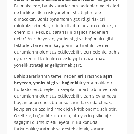
Bu makalede, bahis zararlarının nedenleri ve etkileri
ile birlikte etkili risk yönetimi stratejileri ele
alınacaktır. Bahis oynamanın getirdiği riskleri
minimize etmek için bilinçli adımlar atmak oldukça
önemlidir. Peki, bu zararların başlıca nedenleri
neler? Aşırı heyecan, yanlış bilgi ve bağımlılık gibi
faktörler, bireylerin kayıplarını artırabilir ve mali
durumlarını olumsuz etkileyebilir. Bu nedenle, bahis
oynarken dikkatli olmak ve kayıpları azaltmaya
yönelik stratejiler geliştirmek şart.
Bahis zararlarının temel nedenleri arasında
aşırı
heyecan
,
yanlış bilgi
ve
bağımlılık
yer almaktadır.
Bu faktörler, bireylerin kayıplarını artırabilir ve mali
durumlarını olumsuz etkileyebilir. Bahis oynamaya
başlamadan önce, bu unsurların farkında olmak,
kayıpları en aza indirmek için kritik öneme sahiptir.
Özellikle, bağımlılık durumu, bireylerin psikolojik
sağlığını olumsuz etkileyebilir. Bu konuda
farkındalık yaratmak ve destek almak, zararın