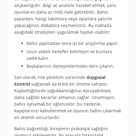
alışkanlığıdır. Bilgi ve analizle hareket etmek, şans
oyunlarını daha az riskli hale getirebilir. Bahis
yaparken, hangi takımlara veya oyunlara yatırım
yapacağınızı dikkatlice seçmelisiniz. Bu noktada,
aşağıdaki stratejileri uygulamak faydalı olabilir:
Bahis yapmadan önce iyi bir araştırma yapın.
Uzun vadeli hedefler belirleyin ve bunlara
sadık kalın.
Başkalarının deneyimlerinden ders çıkarın.
Son olarak, risk yönetimi sürecinde
duygusal
kontrol
sağlamak da kritik bir öneme sahiptir.
Kaybettiğinizde soğukkanlılığınızı koruyabilmek,
daha sağlıklı kararlar almanızı sağlar. Unutmayın,
bahis oynamak bir eğlencedir; bu nedenle,
kayıplarınızı kabullenmek ve oyunun tadını çıkarmak
en önemli unsurlardır.
Bahis bağımlılığı, bireylerin psikolojik sağlığını
olumsuz etkileyebilir. Bu konuda farkındalık