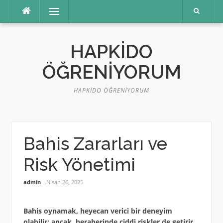
İçeriğe
Menü
atla
HAPKIDO
ÖĞRENIYORUM
HAPKIDO ÖĞRENIYORUM
Bahis Zararları ve
Risk Yönetimi
admin
Nisan 26, 2025
Bahis oynamak, heyecan verici bir deneyim
olabilir; ancak, beraberinde ciddi riskler de getirir.