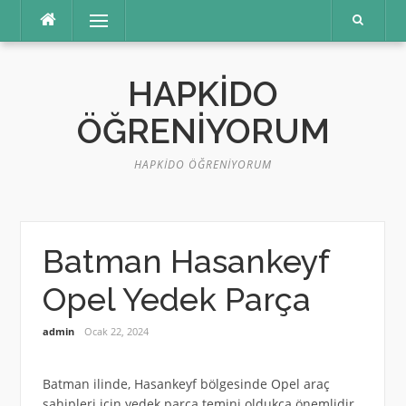
İçeriğe
Menü
atla
HAPKIDO
ÖĞRENIYORUM
HAPKIDO ÖĞRENIYORUM
Batman Hasankeyf
Opel Yedek Parça
admin
Ocak 22, 2024
Batman ilinde, Hasankeyf bölgesinde Opel araç
sahipleri için yedek parça temini oldukça önemlidir.