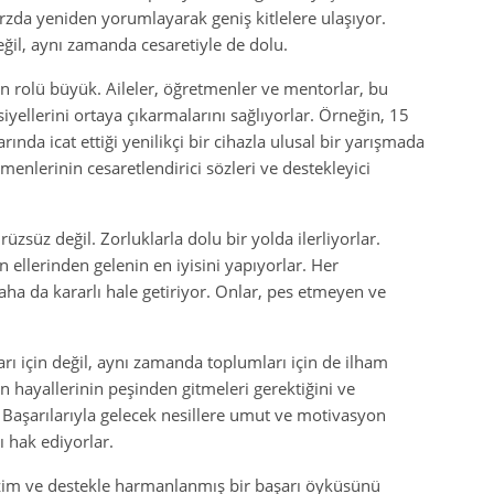
zda yeniden yorumlayarak geniş kitlelere ulaşıyor.
ğil, aynı zamanda cesaretiyle de dolu.
in rolü büyük. Aileler, öğretmenler ve mentorlar, bu
yellerini ortaya çıkarmalarını sağlıyorlar. Örneğin, 15
rında icat ettiği yenilikçi bir cihazla ulusal bir yarışmada
tmenlerinin cesaretlendirici sözleri ve destekleyici
süz değil. Zorluklarla dolu bir yolda ilerliyorlar.
 ellerinden gelenin en iyisini yapıyorlar. Her
daha da kararlı hale getiriyor. Onlar, pes etmeyen ve
rı için değil, aynı zamanda toplumları için de ilham
in hayallerinin peşinden gitmeleri gerektiğini ve
r. Başarılarıyla gelecek nesillere umut ve motivasyon
ı hak ediyorlar.
azim ve destekle harmanlanmış bir başarı öyküsünü