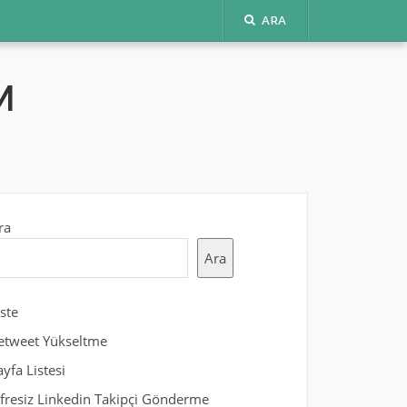
ARA
M
ra
Ara
iste
etweet Yükseltme
ayfa Listesi
ifresiz Linkedin Takipçi Gönderme