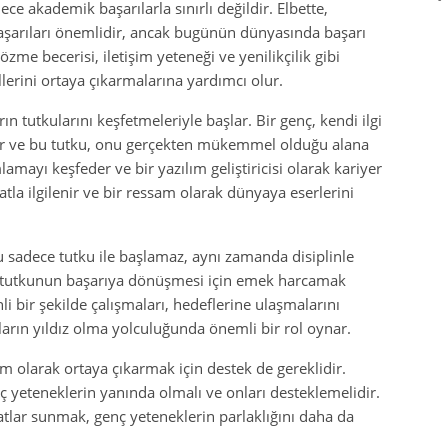
ce akademik başarılarla sınırlı değildir. Elbette,
başarıları önemlidir, ancak bugünün dünyasında başarı
çözme becerisi, iletişim yeteneği ve yenilikçilik gibi
llerini ortaya çıkarmalarına yardımcı olur.
n tutkularını keşfetmeleriyle başlar. Bir genç, kendi ilgi
aşar ve bu tutku, onu gerçekten mükemmel olduğu alana
lamayı keşfeder ve bir yazılım geliştiricisi olarak kariyer
tla ilgilenir ve bir ressam olarak dünyaya eserlerini
 sadece tutku ile başlamaz, aynı zamanda disiplinle
 tutkunun başarıya dönüşmesi için emek harcamak
li bir şekilde çalışmaları, hedeflerine ulaşmalarını
ların yıldız olma yolculuğunda önemli bir rol oynar.
m olarak ortaya çıkarmak için destek de gereklidir.
ç yeteneklerin yanında olmalı ve onları desteklemelidir.
tlar sunmak, genç yeteneklerin parlaklığını daha da