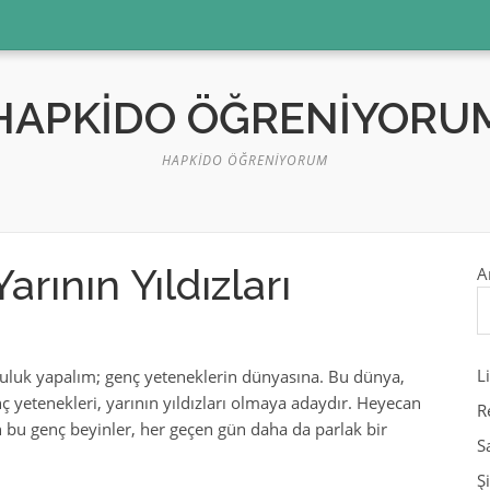
HAPKIDO ÖĞRENIYORU
HAPKIDO ÖĞRENIYORUM
rının Yıldızları
A
L
lculuk yapalım; genç yeteneklerin dünyasına. Bu dünya,
ç yetenekleri, yarının yıldızları olmaya adaydır. Heyecan
R
an bu genç beyinler, her geçen gün daha da parlak bir
S
Ş