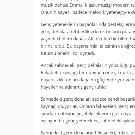
müzik dehası Emma, klasik müziği modern tar
Onun hikayesi, sadece melodik yeteneğiyle de
Genç yeteneklerin başarılarında destekçilerin
genç dehalara rehberlik ederek onların potansi
yaşındaki bilim dehası Ali, okulda bir bilim fua
birinci oldu. Bu başarısında, ailesinin ve öğre
tutumu önemli rol oynadı.
Ancak sahnedeki genç dehaların yolculuğu pürüz
Rekabetin kızıştığı bir dünyada öne çıkmak için
başarısızlık, onları daha da güçlendiriyor ve 
hayallerine adanmış genç ruhlar.
Sahnedeki genç dehalar, sadece kendi başarıla
kaynağı oluyorlar. Onların hikayeleri, gençler
sınırların ötesine geçebileceklerini gösteriyo
aşılayan bu genç yetenekler, sahnedeki ışıklar
Sahnedeki genç dehaların hikayeleri, tutku, 