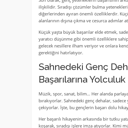
Son olarak, genç yeteneklerin başarısının arka
ilişkilidir. Sıradışı çözümler bulma yetenekler
diğerlerinden ayıran önemli özelliklerdir. Kü
alanlarının dışına çıkma ve cesurca adımlar at
Küçük yaşta büyük başarılar elde etmek, sade
yaratıcı düşünme gibi önemli özelliklere sahip 
gelecek nesillere ilham veriyor ve onlara kend
gerektiğini hatırlatıyor.
Sahnedeki Genç Dehal
Başarılarına Yolculuk
Müzik, spor, sanat, bilim… Her alanda parlaya
bırakıyorlar. Sahnedeki genç dehalar, sadece 
çekiyorlar. İşte, bu gençlerin başarı dolu hika
Her başarılı hikayenin arkasında bir tutku ya
koşarak, sıradışı işlere imza atıyorlar. Kimi m