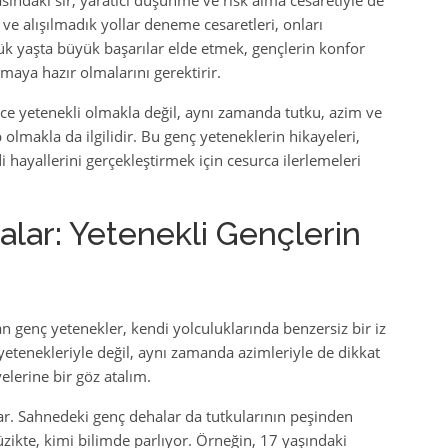
sındaki sır, yaratıcı düşünme ve risk alma cesaretiyle de
i ve alışılmadık yollar deneme cesaretleri, onları
çük yaşta büyük başarılar elde etmek, gençlerin konfor
maya hazır olmalarını gerektirir.
ce yetenekli olmakla değil, aynı zamanda tutku, azim ve
olmakla da ilgilidir. Bu genç yeteneklerin hikayeleri,
i hayallerini gerçekleştirmek için cesurca ilerlemeleri
ar: Yetenekli Gençlerin
n genç yetenekler, kendi yolculuklarında benzersiz bir iz
yetenekleriyle değil, aynı zamanda azimleriyle de dikkat
yelerine bir göz atalım.
tar. Sahnedeki genç dehalar da tutkularının peşinden
üzikte, kimi bilimde parlıyor. Örneğin, 17 yaşındaki