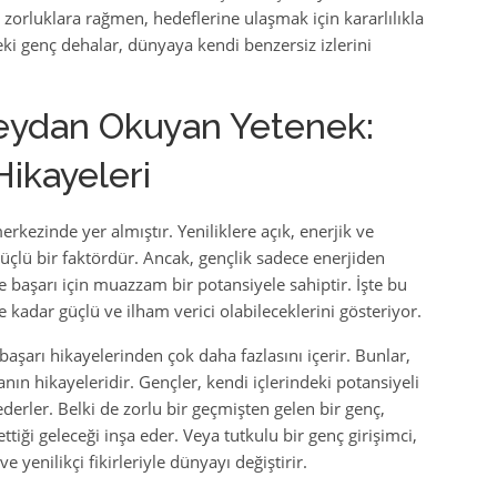
ı zorluklara rağmen, hedeflerine ulaşmak için kararlılıkla
deki genç dehalar, dünyaya kendi benzersiz izlerini
eydan Okuyan Yetenek:
ikayeleri
ezinde yer almıştır. Yeniliklere açık, enerjik ve
üçlü bir faktördür. Ancak, gençlik sadece enerjiden
e başarı için muazzam bir potansiyele sahiptir. İşte bu
kadar güçlü ve ilham verici olabileceklerini gösteriyor.
aşarı hikayelerinden çok daha fazlasını içerir. Bunlar,
ın hikayeleridir. Gençler, kendi içlerindeki potansiyeli
ederler. Belki de zorlu bir geçmişten gelen bir genç,
ttiği geleceği inşa eder. Veya tutkulu bir genç girişimci,
ve yenilikçi fikirleriyle dünyayı değiştirir.