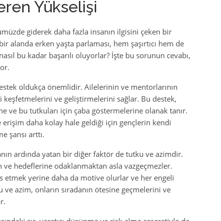
eren Yükselişi
üzde giderek daha fazla insanın ilgisini çeken bir
 bir alanda erken yaşta parlaması, hem şaşırtıcı hem de
 nasıl bu kadar başarılı oluyorlar? İşte bu sorunun cevabı,
or.
estek oldukça önemlidir. Ailelerinin ve mentorlarının
i keşfetmelerini ve geliştirmelerini sağlar. Bu destek,
ne ve bu tutkuları için çaba göstermelerine olanak tanır.
ye erişim daha kolay hale geldiği için gençlerin kendi
e şansı arttı.
nın ardında yatan bir diğer faktör de tutku ve azimdir.
en ve hedeflerine odaklanmaktan asla vazgeçmezler.
s etmek yerine daha da motive olurlar ve her engeli
u ve azim, onların sıradanın ötesine geçmelerini ve
r.