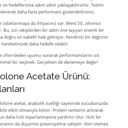
 ve hedeflerinize adım adım yaklaşabilirsiniz. Teslim
nlenerek daha fazla performans gösterebilirsiniz.
ir odaklanmaya da ihtiyacınız var. Ment 50, zihninizi
. Bu, sizi rakiplerden bir adım öne taşıyan önemli bir
 doğru ve isabetli hale getiriyor. Kendinizi bir dağcının
r hareketinizde daha hedefe odaklı!
e ve zihin-beden uyumu sunarak performanslarını üst
emmel bir seçenek. Gerçekten de denemeye değer!
tolone Acetate Ürünü:
lanları
stolone asetat, anabolik özelliği sayesinde vücudunuzda
ile etkili olmasıyla bilinir. Protein sentezini artırarak
n daha hızlı toparlanmasına yardımcı olur. Hızlı bir
ğ oranını da düşürme potansiyeline sahiptir. Kim istemez