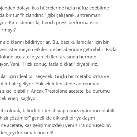
jenden dolayı, kas hücrelerine hızla nüfuz edebilme
bir tür “hızlandırıcı” gibi çalışarak, antrenman
ıyor. Kim istemez ki, bench press performansını
dırmayı?
aldıklarını bildiriyorlar. Bu, bazı kullanıcılar için bir
bazen istenmeyen etkileri de beraberinde getirebilir. Fazla
stolone acetate'in yan etkileri arasında hormon
r. Yani, “Hızlı sonuç, fazla dikkat!” diyebiliriz.
lar için ideal bir seçenek. Güçlü bir metabolizma ve
bilir hale geliyor. Yüksek intensitede antrenman
 sıkıcı olabilir. Ancak Trestolone acetate, bu durumu
cek enerji sağlıyor.
hibi olmak, bilinçli bir tercih yapmanıza yardımcı olabilir.
ızlı çözümler” genellikle dikkatli bir yaklaşım
lone acetate, kas gelişiminizdeki yeni sırra dönüşebilir.
 dengeyi korumak önemli!