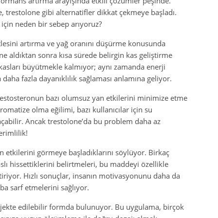
formans artırma arayışında etkili çözümler peşinde.
e, trestolone gibi alternatifler dikkat çekmeye başladı.
 için neden bir sebep arıyoruz?
tlesini artırma ve yağ oranını düşürme konusunda
one aldıktan sonra kısa sürede belirgin kas geliştirme
ce kasları büyütmekle kalmıyor; aynı zamanda enerji
da daha fazla dayanıklılık sağlaması anlamına geliyor.
testosteronun bazı olumsuz yan etkilerini minimize etme
omatize olma eğilimi, bazı kullanıcılar için su
abilir. Ancak trestolone’da bu problem daha az
rimlilik!
 etkilerini görmeye başladıklarını söylüyor. Birkaç
lı hissettiklerini belirtmeleri, bu maddeyi özellikle
etiriyor. Hızlı sonuçlar, insanın motivasyonunu daha da
ba sarf etmelerini sağlıyor.
njekte edilebilir formda bulunuyor. Bu uygulama, birçok