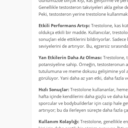
Günümüzde birçok kişi, kas geliştirme ve per
Genellikle testosteron takviyeleri akla gelse d
Peki, testosteron yerine trestolone kullanmak
Etkili Performans Artışı:
Trestolone, kas kü
oldukça etkili bir madde. Kullanıcılar, trestol
sonuçları elde ettiklerini bildiriyorlar. Sade
seviyelerini de artırıyor. Bu, egzersiz sırasın
Yan Etkilerin Daha Az Olması:
Trestolone, 
potansiyeline sahip. Örneğin, testosteronun ar
tutulumuna ve meme dokusu gelişimine yol aç
görülüyor. Yani daha az yan etki, daha fazla ve
Hızlı Sonuçlar:
Trestolone kullananlar, hemen
hafta içinde kendilerini daha güçlü ve daha kas
sporcular ve bodybuilderlar için cazip hale g
artırıyor; bu da ilerleyen süreçte daha fazla ça
Kullanım Kolaylığı:
Trestolone, genellikle e