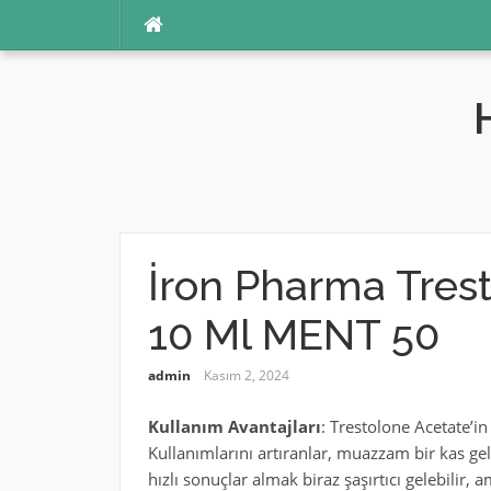
İçeriğe
atla
İron Pharma Tres
10 Ml MENT 50
admin
Kasım 2, 2024
Kullanım Avantajları
: Trestolone Acetate’in
Kullanımlarını artıranlar, muazzam bir kas geli
hızlı sonuçlar almak biraz şaşırtıcı gelebili