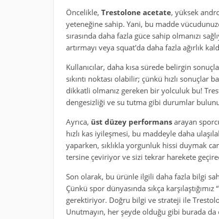
Öncelikle,
Trestolone acetate
, yüksek andro
yeteneğine sahip. Yani, bu madde vücudunuzda 
sırasında daha fazla güce sahip olmanızı sağl
artırmayı veya squat'da daha fazla ağırlık kal
Kullanıcılar, daha kısa sürede belirgin sonuçlar 
sıkıntı noktası olabilir; çünkü hızlı sonuçlar 
dikkatli olmanız gereken bir yolculuk bu! Tre
dengesizliği ve su tutma gibi durumlar bulunuyo
Ayrıca,
üst düzey performans
arayan sporcu
hızlı kas iyileşmesi, bu maddeyle daha ulaşıla
yaparken, sıklıkla yorgunluk hissi duymak can
tersine çeviriyor ve sizi tekrar harekete geçire
Son olarak, bu ürünle ilgili daha fazla bilgi sa
Çünkü spor dünyasında sıkça karşılaştığımız “h
gerektiriyor. Doğru bilgi ve strateji ile Tresto
Unutmayın, her şeyde olduğu gibi burada da