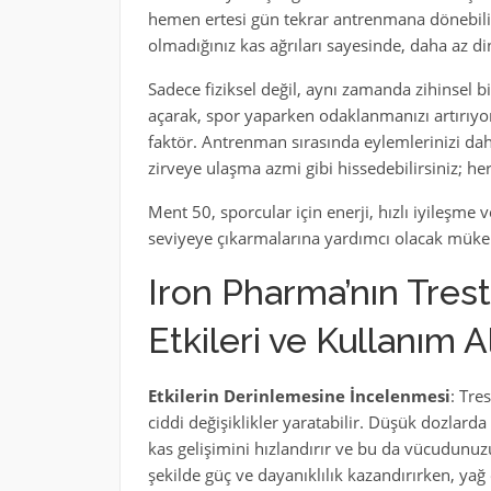
hemen ertesi gün tekrar antrenmana dönebilir
olmadığınız kas ağrıları sayesinde, daha az di
Sadece fiziksel değil, aynı zamanda zihinsel b
açarak, spor yaparken odaklanmanızı artırıyor
faktör. Antrenman sırasında eylemlerinizi daha
zirveye ulaşma azmi gibi hissedebilirsiniz; he
Ment 50, sporcular için enerji, hızlı iyileşm
seviyeye çıkarmalarına yardımcı olacak mük
Iron Pharma’nın Tres
Etkileri ve Kullanım A
Etkilerin Derinlemesine İncelenmesi
: Tre
ciddi değişiklikler yaratabilir. Düşük dozlarda b
kas gelişimini hızlandırır ve bu da vücudunuzu
şekilde güç ve dayanıklılık kazandırırken, ya