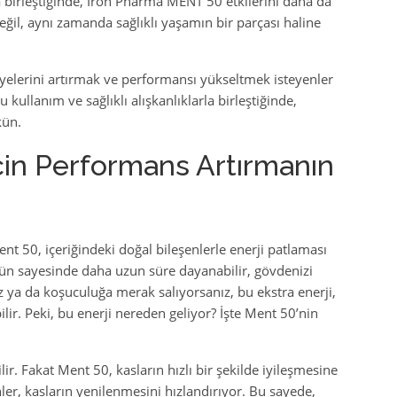
la birleştiğinde, Iron Pharma MENT 50 etkilerini daha da
değil, aynı zamanda sağlıklı yaşamın bir parçası haline
elerini artırmak ve performansı yükseltmek isteyenler
 kullanım ve sağlıklı alışkanlıklarla birleştiğinde,
kün.
çin Performans Artırmanın
nt 50, içeriğindeki doğal bileşenlerle enerji patlaması
rün sayesinde daha uzun süre dayanabilir, gövdenizi
ız ya da koşuculuğa merak salıyorsanız, bu ekstra enerji,
lir. Peki, bu enerji nereden geliyor? İşte Ment 50’nin
lir. Fakat Ment 50, kasların hızlı bir şekilde iyileşmesine
ler, kasların yenilenmesini hızlandırıyor. Bu sayede,