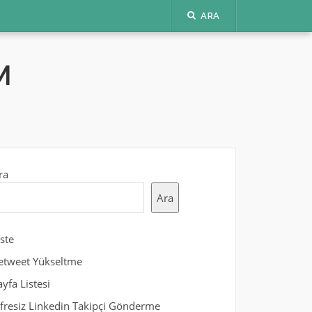
ARA
M
ra
Ara
iste
etweet Yükseltme
ayfa Listesi
ifresiz Linkedin Takipçi Gönderme