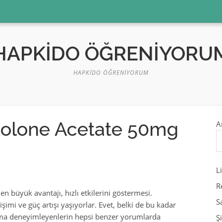
HAPKIDO ÖĞRENIYORU
HAPKIDO ÖĞRENIYORUM
tolone Acetate 50mg
A
L
R
 en büyük avantajı, hızlı etkilerini göstermesi.
S
şimi ve güç artışı yaşıyorlar. Evet, belki de bu kadar
r, ama deneyimleyenlerin hepsi benzer yorumlarda
Ş