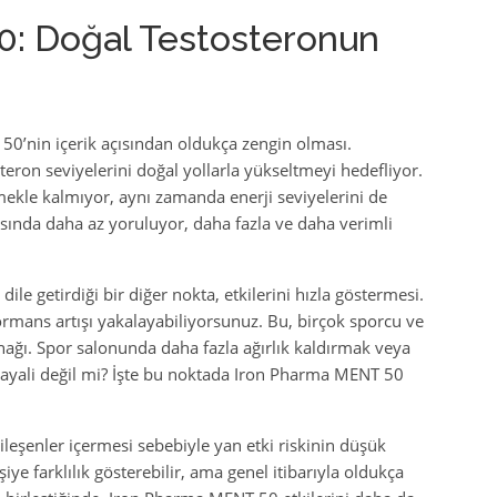
: Doğal Testosteronun
50’nin içerik açısından oldukça zengin olması.
steron seviyelerini doğal yollarla yükseltmeyi hedefliyor.
mekle kalmıyor, aynı zamanda enerji seviyelerini de
asında daha az yoruluyor, daha fazla ve daha verimli
ile getirdiği bir diğer nokta, etkilerini hızla göstermesi.
ormans artışı yakalayabiliyorsunuz. Bu, birçok sporcu ve
nağı. Spor salonunda daha fazla ağırlık kaldırmak veya
hayali değil mi? İşte bu noktada Iron Pharma MENT 50
ileşenler içermesi sebebiyle yan etki riskinin düşük
şiye farklılık gösterebilir, ama genel itibarıyla oldukça