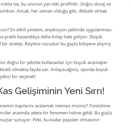
nokta ise, bu ürünün yan etki profilidir. Doğru dozaj ve
mkün. Ancak, her zaman olduğu gibi, dikkatli olmak
lısın? En etkili yöntem, enjeksiyon şeklinde uygulanması.
ama pratik kazandıkça daha kolay hale geliyor. Düşük
bir strateji. Böylece vücudun bu güçlü bileşene alışmış
ini doğru bir şekilde kullananlar için büyük avantajlar
katli olmakta fayda var. Anlayacağınız, sporda büyük
çekici bir seçenek!
as Gelişiminin Yeni Sırrı!
dönemin kapılarını aralamak istemez misiniz? Trestolone
iriciler arasında adeta bir fenomen haline geldi. Bu güçlü
nuçlar sunuyor. Peki, bu kadar popüler olmasının