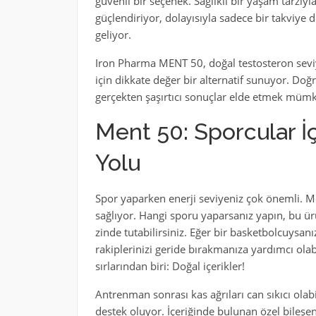
güvenli bir seçenek. Sağlıklı bir yaşam tarzıy
güçlendiriyor, dolayısıyla sadece bir takviye 
geliyor.
Iron Pharma MENT 50, doğal testosteron seviy
için dikkate değer bir alternatif sunuyor. Doğru
gerçekten şaşırtıcı sonuçlar elde etmek müm
Ment 50: Sporcular İ
Yolu
Spor yaparken enerji seviyeniz çok önemli. Me
sağlıyor. Hangi sporu yaparsanız yapın, bu ü
zinde tutabilirsiniz. Eğer bir basketbolcuysan
rakiplerinizi geride bırakmanıza yardımcı olabi
sırlarından biri: Doğal içerikler!
Antrenman sonrası kas ağrıları can sıkıcı olabi
destek oluyor. İçeriğinde bulunan özel bileşen