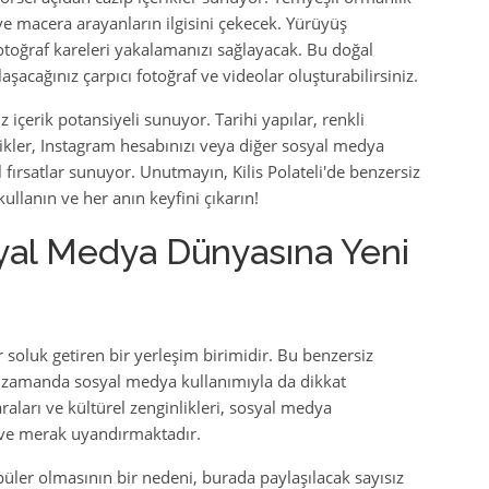
 ve macera arayanların ilgisini çekecek. Yürüyüş
fotoğraf kareleri yakalamanızı sağlayacak. Bu doğal
laşacağınız çarpıcı fotoğraf ve videolar oluşturabilirsiniz.
z içerik potansiyeli sunuyor. Tarihi yapılar, renkli
likler, Instagram hesabınızı veya diğer sosyal medya
ırsatlar sunuyor. Unutmayın, Kilis Polateli'de benzersiz
kullanın ve her anın keyfini çıkarın!
osyal Medya Dünyasına Yeni
r soluk getiren bir yerleşim birimidir. Bu benzersiz
ı zamanda sosyal medya kullanımıyla da dikkat
araları ve kültürel zenginlikleri, sosyal medya
e ve merak uyandırmaktadır.
r olmasının bir nedeni, burada paylaşılacak sayısız