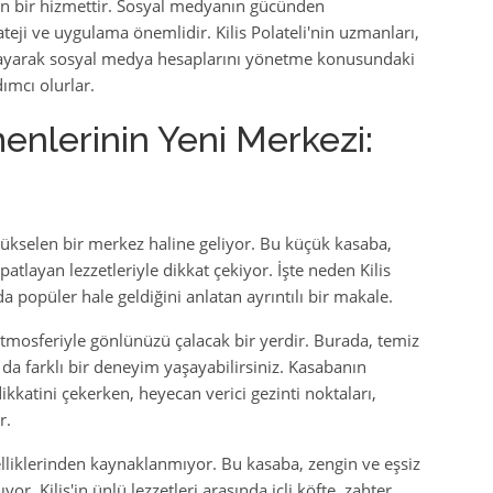
lan bir hizmettir. Sosyal medyanın gücünden
teji ve uygulama önemlidir. Kilis Polateli'nin uzmanları,
ğlayarak sosyal medya hesaplarını yönetme konusundaki
ımcı olurlar.
nlerinin Yeni Merkezi:
 yükselen bir merkez haline geliyor. Bu küçük kasaba,
 patlayan lezzetleriyle dikkat çekiyor. İşte neden Kilis
 popüler hale geldiğini anlatan ayrıntılı bir makale.
i atmosferiyle gönlünüzü çalacak bir yerdir. Burada, temiz
a da farklı bir deneyim yaşayabilirsiniz. Kasabanın
dikkatini çekerken, heyecan verici gezinti noktaları,
r.
elliklerinden kaynaklanmıyor. Bu kasaba, zengin ve eşsiz
r. Kilis'in ünlü lezzetleri arasında içli köfte, zahter