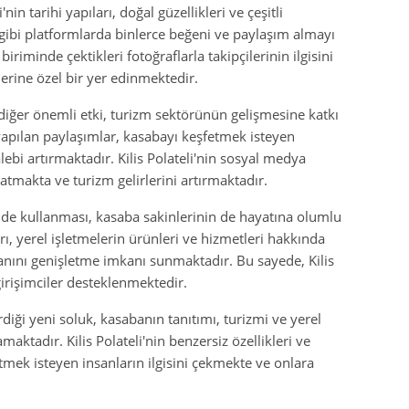
nin tarihi yapıları, doğal güzellikleri ve çeşitli
gibi platformlarda binlerce beğeni ve paylaşım almayı
iriminde çektikleri fotoğraflarla takipçilerinin ilgisini
rine özel bir yer edinmektedir.
r diğer önemli etki, turizm sektörünün gelişmesine katkı
apılan paylaşımlar, kasabayı keşfetmek isteyen
alebi artırmaktadır. Kilis Polateli'nin sosyal medya
atmakta ve turizm gelirlerini artırmaktadır.
kilde kullanması, kasaba sakinlerinin de hayatına olumlu
ı, yerel işletmelerin ürünleri ve hizmetleri hakkında
banını genişletme imkanı sunmaktadır. Bu sayede, Kilis
irişimciler desteklenmektedir.
diği yeni soluk, kasabanın tanıtımı, turizmi ve yerel
ktadır. Kilis Polateli'nin benzersiz özellikleri ve
tmek isteyen insanların ilgisini çekmekte ve onlara