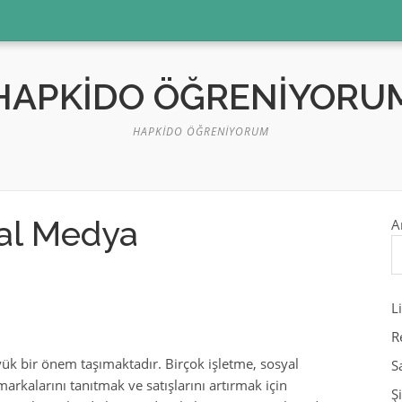
HAPKIDO ÖĞRENIYORU
HAPKIDO ÖĞRENIYORUM
yal Medya
A
L
R
k bir önem taşımaktadır. Birçok işletme, sosyal
S
arkalarını tanıtmak ve satışlarını artırmak için
Ş