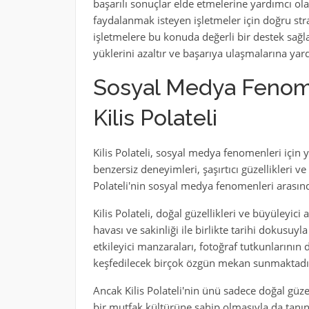
başarılı sonuçlar elde etmelerine yardımcı o
faydalanmak isteyen işletmeler için doğru stra
işletmelere bu konuda değerli bir destek sa
yüklerini azaltır ve başarıya ulaşmalarına yard
Sosyal Medya Fenome
Kilis Polateli
Kilis Polateli, sosyal medya fenomenleri için
benzersiz deneyimleri, şaşırtıcı güzellikleri ve
Polateli'nin sosyal medya fenomenleri arasında
Kilis Polateli, doğal güzellikleri ve büyüleyic
havası ve sakinliği ile birlikte tarihi dokusuyl
etkileyici manzaraları, fotoğraf tutkunlarının 
keşfedilecek birçok özgün mekan sunmaktadı
Ancak Kilis Polateli'nin ünü sadece doğal güz
bir mutfak kültürüne sahip olmasıyla da tanınıyo