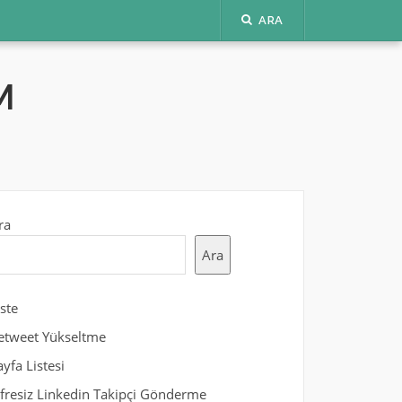
ARA
M
ra
Ara
iste
etweet Yükseltme
ayfa Listesi
ifresiz Linkedin Takipçi Gönderme