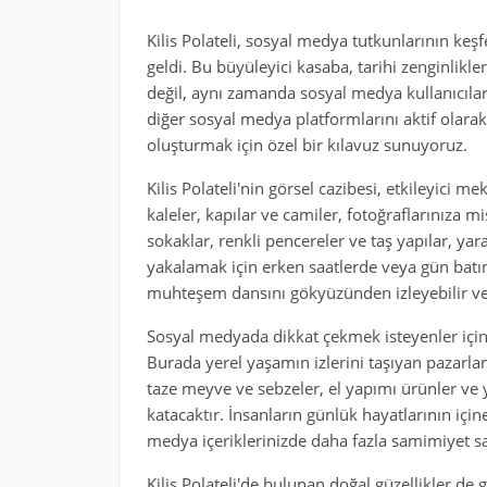
Kilis Polateli, sosyal medya tutkunlarının keş
geldi. Bu büyüleyici kasaba, tarihi zenginlikler
değil, aynı zamanda sosyal medya kullanıcıları
diğer sosyal medya platformlarını aktif olarak 
oluşturmak için özel bir kılavuz sunuyoruz.
Kilis Polateli'nin görsel cazibesi, etkileyici m
kaleler, kapılar ve camiler, fotoğraflarınıza mi
sokaklar, renkli pencereler ve taş yapılar, yar
yakalamak için erken saatlerde veya gün batım
muhteşem dansını gökyüzünden izleyebilir ve b
Sosyal medyada dikkat çekmek isteyenler için K
Burada yerel yaşamın izlerini taşıyan pazarları 
taze meyve ve sebzeler, el yapımı ürünler ve y
katacaktır. İnsanların günlük hayatlarının içi
medya içeriklerinizde daha fazla samimiyet sa
Kilis Polateli'de bulunan doğal güzellikler de