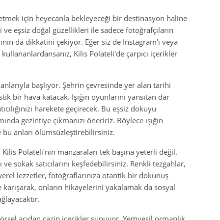
fetmek için heyecanla bekleyeceği bir destinasyon haline
i ve eşsiz doğal güzellikleri ile sadece fotoğrafçıların
nın da dikkatini çekiyor. Eğer siz de Instagram'ı veya
kullananlardansanız, Kilis Polateli'de çarpıcı içerikler
ekanlarıyla başlıyor. Şehrin çevresinde yer alan tarihi
stik bir hava katacak. Işığın oyunlarını yansıtan dar
atıcılığınızı harekete geçirecek. Bu eşsiz dokuyu
ında gezintiye çıkmanızı öneririz. Böylece ışığın
u anları ölümsüzleştirebilirsiniz.
ilis Polateli'nin manzaraları tek başına yeterli değil.
ve sokak satıcılarını keşfedebilirsiniz. Renkli tezgahlar,
erel lezzetler, fotoğraflarınıza otantik bir dokunuş
ne karışarak, onların hikayelerini yakalamak da sosyal
ğlayacaktır.
 görsel açıdan cazip içerikler sunuyor. Yemyeşil ormanlık