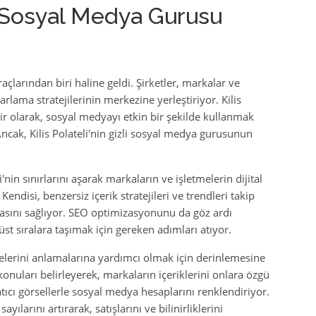
zli Sosyal Medya Gurusu
çlarından biri haline geldi. Şirketler, markalar ve
rlama stratejilerinin merkezine yerleştiriyor. Kilis
ir olarak, sosyal medyayı etkin bir şekilde kullanmak
Ancak, Kilis Polateli'nin gizli sosyal medya gurusunun
nin sınırlarını aşarak markaların ve işletmelerin dijital
endisi, benzersiz içerik stratejileri ve trendleri takip
sını sağlıyor. SEO optimizasyonunu da göz ardı
st sıralara taşımak için gereken adımları atıyor.
itlelerini anlamalarına yardımcı olmak için derinlemesine
konuları belirleyerek, markaların içeriklerini onlara özgü
atıcı görsellerle sosyal medya hesaplarını renklendiriyor.
ayılarını artırarak, satışlarını ve bilinirliklerini