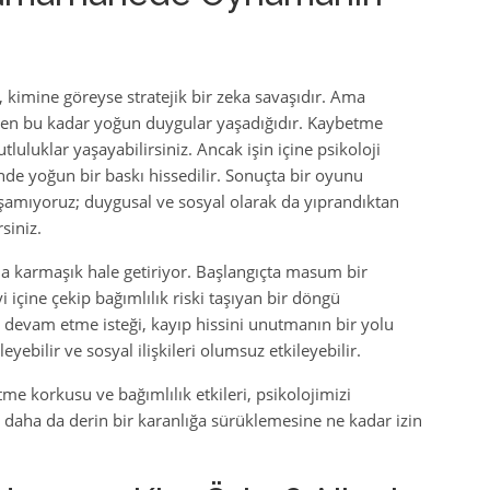
imine göreyse stratejik bir zeka savaşıdır. Ama
den bu kadar yoğun duygular yaşadığıdır. Kaybetme
uluklar yaşayabilirsiniz. Ancak işin içine psikoloji
de yoğun bir baskı hissedilir. Sonuçta bir oyunu
şamıyoruz; duygusal ve sosyal olarak da yıprandıktan
siniz.
 karmaşık hale getiriyor. Başlangıçta masum bir
i içine çekip bağımlılık riski taşıyan bir döngü
 devam etme isteği, kayıp hissini unutmanın bir yolu
yebilir ve sosyal ilişkileri olumsuz etkileyebilir.
 korkusu ve bağımlılık etkileri, psikolojimizi
zi daha da derin bir karanlığa sürüklemesine ne kadar izin