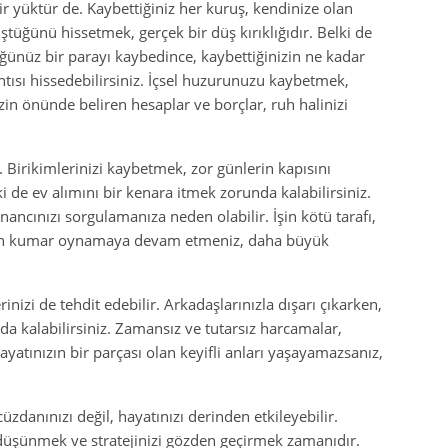
r yüktür de. Kaybettiğiniz her kuruş, kendinize olan
üştüğünü hissetmek, gerçek bir düş kırıklığıdır. Belki de
ğünüz bir parayı kaybedince, kaybettiğinizin ne kadar
ı hissedebilirsiniz. İçsel huzurunuzu kaybetmek,
izin önünde beliren hesaplar ve borçlar, ruh halinizi
r. Birikimlerinizi kaybetmek, zor günlerin kapısını
lki de ev alımını bir kenara itmek zorunda kalabilirsiniz.
nancınızı sorgulamanıza neden olabilir. İşin kötü tarafı,
niden kumar oynamaya devam etmeniz, daha büyük
rinizi de tehdit edebilir. Arkadaşlarınızla dışarı çıkarken,
alabilirsiniz. Zamansız ve tutarsız harcamalar,
Hayatınızın bir parçası olan keyifli anları yaşayamazsanız,
danınızı değil, hayatınızı derinden etkileyebilir.
üşünmek ve stratejinizi gözden geçirmek zamanıdır.