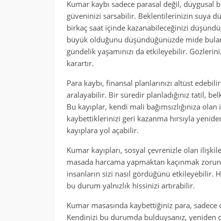
Kumar kaybı sadece parasal değil, duygusal bi
güveninizi sarsabilir. Beklentilerinizin suya d
birkaç saat içinde kazanabileceğinizi düşündü
büyük olduğunu düşündüğünüzde mide bulantıs
gündelik yaşamınızı da etkileyebilir. Gözlerin
karartır.
Para kaybı, finansal planlarınızı altüst edebili
aralayabilir. Bir süredir planladığınız tatil, be
Bu kayıplar, kendi mali bağımsızlığınıza olan i
kaybettiklerinizi geri kazanma hırsıyla ye
kayıplara yol açabilir.
Kumar kayıpları, sosyal çevrenizle olan ilişkile
masada harcama yapmaktan kaçınmak zorunda k
insanların sizi nasıl gördüğünü etkileyebilir. 
bu durum yalnızlık hissinizi artırabilir.
Kumar masasında kaybettiğiniz para, sadece cüz
Kendinizi bu durumda bulduysanız, yeniden d