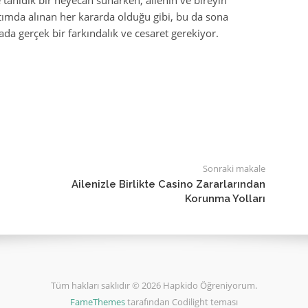
 tanıdık bir heyecan sunarken, ailenin ve bireyin
yatımda alınan her kararda olduğu gibi, bu da sona
da gerçek bir farkındalık ve cesaret gerekiyor.
Sonraki makale
Ailenizle Birlikte Casino Zararlarından
Korunma Yolları
Tüm hakları saklıdır © 2026 Hapkido Öğreniyorum.
FameThemes
tarafından Codilight teması