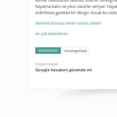
Kumar tutkusunun faturası; kısa bir süreliğine
hayatına kalıcı ve yıkıcı zararlar veriyor. Ha
erdirilmesi gereken bir döngü. Ancak bu nokta
deneme bonusu veren casino siteleri
en çok kazandıran
Uncategorized
KATEGORILER
Önceki makale
Google hesabım güvende mi