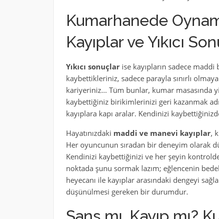
Kumarhanede Oynama
Kayıplar ve Yıkıcı Son
Yıkıcı sonuçlar
ise kayıpların sadece maddi b
kaybettikleriniz, sadece parayla sınırlı olmayab
kariyeriniz… Tüm bunlar, kumar masasında yitir
kaybettiğiniz birikimlerinizi geri kazanmak ad
kayıplara kapı aralar. Kendinizi kaybettiğinizde
Hayatınızdaki
maddi ve manevi kayıplar
, 
Her oyuncunun sıradan bir deneyim olarak düş
Kendinizi kaybettiğinizi ve her şeyin kontrolde
noktada şunu sormak lazım; eğlencenin bedeli
heyecanı ile kayıplar arasındaki dengeyi sa
düşünülmesi gereken bir durumdur.
Şans mı, Kayıp mı?