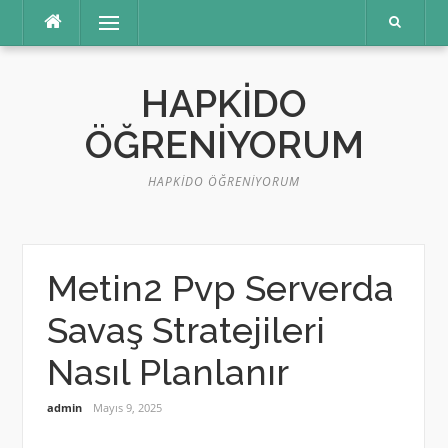
İçeriğe
Menü
atla
HAPKIDO
ÖĞRENIYORUM
HAPKIDO ÖĞRENIYORUM
Metin2 Pvp Serverda
Savaş Stratejileri
Nasıl Planlanır
admin
Mayıs 9, 2025