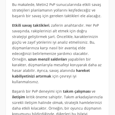
Bu makalede, Metin2 PvP sunucularında etkili savaş
stratejileri planlamanın yollarını keşfedeceğiz ve
başarılı bir savaş için gereken taktikleri ele alacağız.
Etkili savaş taktikleri
, zaferin anahtarıdır. Her PvP
savaşında, rakiplerinizi alt etmek için doğru
stratejiyi geliştirmek şart. Öncelikle, karakterinizin
güçlü ve zayıf yönlerini iyi analiz etmelisiniz. Bu,
düşmanlarınıza karşı nasıl bir avantaj elde
edeceğinizi belirlemenize yardımcı olacaktır.
Örneğin,
uzun menzil saldırıları
yapabilen bir
karakter, düşmanlarıyla mesafeyi koruyarak daha az
hasar alabilir. Ayrıca, savaş alanında
hareket
kabiliyetinizi artırmak
için çevreyi iyi
kullanmalısınız.
Başarılı bir PvP deneyimi için
takım çalışması
ve
iletişim
kritik öneme sahiptir. Takım arkadaşlarınızla
sürekli iletişim halinde olmak, stratejik hamlelerinizi
daha etkili kılacaktır. Örneğin, bir oyuncu düşmanın
konumunu bildirdiğinde, diğerleri bu bilgiyi