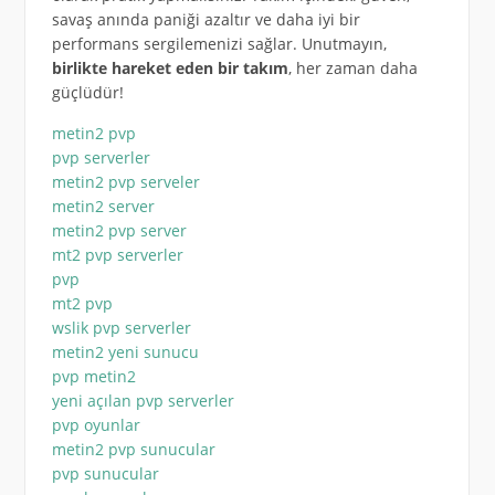
savaş anında paniği azaltır ve daha iyi bir
performans sergilemenizi sağlar. Unutmayın,
birlikte hareket eden bir takım
, her zaman daha
güçlüdür!
metin2 pvp
pvp serverler
metin2 pvp serveler
metin2 server
metin2 pvp server
mt2 pvp serverler
pvp
mt2 pvp
wslik pvp serverler
metin2 yeni sunucu
pvp metin2
yeni açılan pvp serverler
pvp oyunlar
metin2 pvp sunucular
pvp sunucular