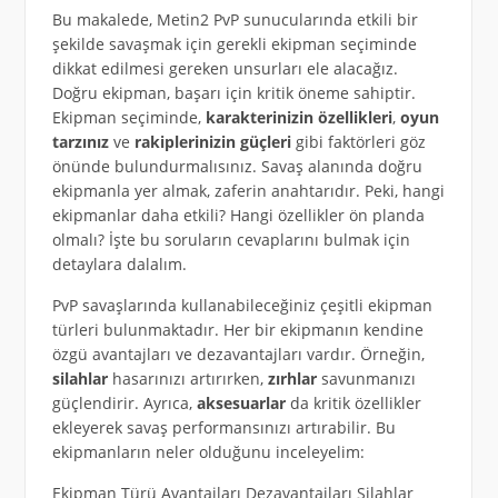
Bu makalede, Metin2 PvP sunucularında etkili bir
şekilde savaşmak için gerekli ekipman seçiminde
dikkat edilmesi gereken unsurları ele alacağız.
Doğru ekipman, başarı için kritik öneme sahiptir.
Ekipman seçiminde,
karakterinizin özellikleri
,
oyun
tarzınız
ve
rakiplerinizin güçleri
gibi faktörleri göz
önünde bulundurmalısınız. Savaş alanında doğru
ekipmanla yer almak, zaferin anahtarıdır. Peki, hangi
ekipmanlar daha etkili? Hangi özellikler ön planda
olmalı? İşte bu soruların cevaplarını bulmak için
detaylara dalalım.
PvP savaşlarında kullanabileceğiniz çeşitli ekipman
türleri bulunmaktadır. Her bir ekipmanın kendine
özgü avantajları ve dezavantajları vardır. Örneğin,
silahlar
hasarınızı artırırken,
zırhlar
savunmanızı
güçlendirir. Ayrıca,
aksesuarlar
da kritik özellikler
ekleyerek savaş performansınızı artırabilir. Bu
ekipmanların neler olduğunu inceleyelim:
Ekipman Türü Avantajları Dezavantajları Silahlar