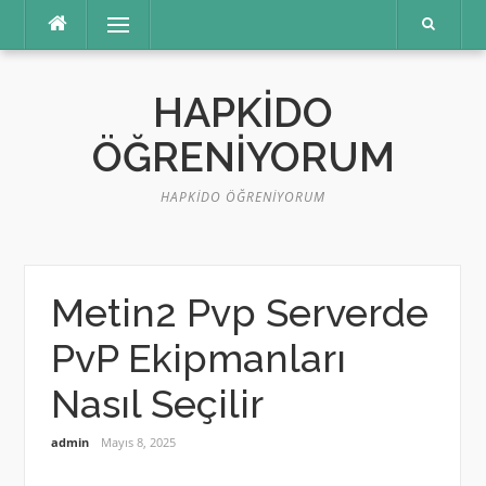
İçeriğe
Menü
atla
HAPKIDO
ÖĞRENIYORUM
HAPKIDO ÖĞRENIYORUM
Metin2 Pvp Serverde
PvP Ekipmanları
Nasıl Seçilir
admin
Mayıs 8, 2025