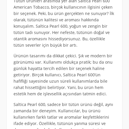
Tütün ürünleri arasında yer alan Saltica Pearl 600
American Tobacco, birçok kullanıcının ilgisini çeken
bir seçenek. Peki, bu ürün gerçekten ne sunuyor? İlk
olarak, tütünün kalitesi ve aroması hakkında
konuşalım. Saltica Pearl 600, yoğun ve zengin bir
tütün tadı sunuyor. Her nefeste, tütünün doğal ve
otantik aromasını hissediyorsunuz. Bu, özellikle
tütün severler için büyük bir artı.
Ürünün tasarımı da dikkat çekici. Şık ve modern bir
görünümü var. Kullanımı oldukça pratik; bu da onu
günlük hayatta tercih edilen bir seçenek haline
getiriyor. Birçok kullanıcı, Saltica Pearl 600’ün
hafifliği sayesinde uzun süreli kullanımlarda bile
rahat hissettiğini belirtiyor. Yani, bu ürün hem
estetik hem de işlevsellik açısından tatmin edici.
Saltica Pearl 600, sadece bir tütün ürünü değil, aynı
zamanda bir deneyim. Kullanıcılar, bu ürünü
kullanırken farklı tatlar ve aromalar keşfettiklerini
ifade ediyor. Özellikle, tütünün yanma süresi ve