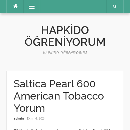
İçeriğe
Menü
atla
HAPKIDO
ÖĞRENIYORUM
HAPKIDO ÖĞRENIYORUM
Saltica Pearl 600
American Tobacco
Yorum
admin
Ekim 4, 2024