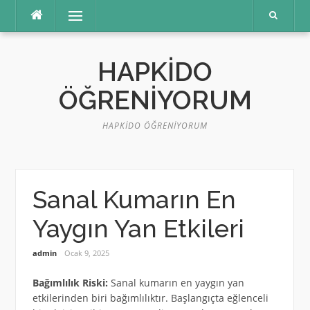
İçeriğe
Menü
atla
HAPKIDO
ÖĞRENIYORUM
HAPKIDO ÖĞRENIYORUM
Sanal Kumarın En
Yaygın Yan Etkileri
admin
Ocak 9, 2025
Bağımlılık Riski:
Sanal kumarın en yaygın yan
etkilerinden biri bağımlılıktır. Başlangıçta eğlenceli