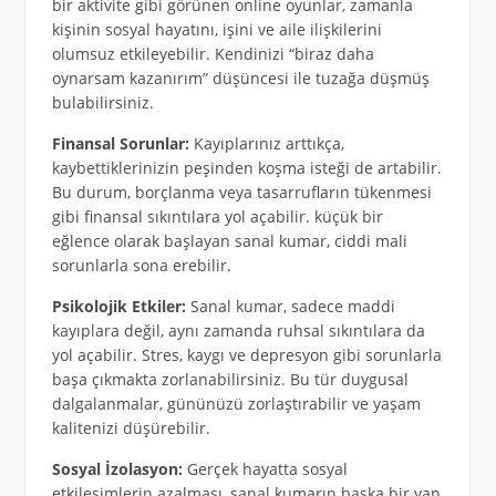
bir aktivite gibi görünen online oyunlar, zamanla
kişinin sosyal hayatını, işini ve aile ilişkilerini
olumsuz etkileyebilir. Kendinizi “biraz daha
oynarsam kazanırım” düşüncesi ile tuzağa düşmüş
bulabilirsiniz.
Finansal Sorunlar:
Kayıplarınız arttıkça,
kaybettiklerinizin peşinden koşma isteği de artabilir.
Bu durum, borçlanma veya tasarrufların tükenmesi
gibi finansal sıkıntılara yol açabilir. küçük bir
eğlence olarak başlayan sanal kumar, ciddi mali
sorunlarla sona erebilir.
Psikolojik Etkiler:
Sanal kumar, sadece maddi
kayıplara değil, aynı zamanda ruhsal sıkıntılara da
yol açabilir. Stres, kaygı ve depresyon gibi sorunlarla
başa çıkmakta zorlanabilirsiniz. Bu tür duygusal
dalgalanmalar, gününüzü zorlaştırabilir ve yaşam
kalitenizi düşürebilir.
Sosyal İzolasyon:
Gerçek hayatta sosyal
etkileşimlerin azalması, sanal kumarın başka bir yan