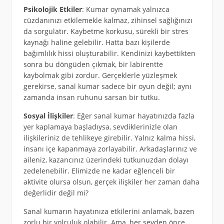
Psikolojik Etkiler
: Kumar oynamak yalnızca
cüzdanınızı etkilemekle kalmaz, zihinsel sağlığınızı
da sorgulatır. Kaybetme korkusu, sürekli bir stres
kaynağı haline gelebilir. Hatta bazı kişilerde
bağımlılık hissi oluşturabilir. Kendinizi kaybettikten
sonra bu döngüden çıkmak, bir labirentte
kaybolmak gibi zordur. Gerçeklerle yüzleşmek
gerekirse, sanal kumar sadece bir oyun değil; aynı
zamanda insan ruhunu sarsan bir tutku.
Sosyal İlişkiler
: Eğer sanal kumar hayatınızda fazla
yer kaplamaya başladıysa, sevdiklerinizle olan
ilişkileriniz de tehlikeye girebilir. Yalnız kalma hissi,
insanı içe kapanmaya zorlayabilir. Arkadaşlarınız ve
aileniz, kazancınız üzerindeki tutkunuzdan dolayı
zedelenebilir. Elimizde ne kadar eğlenceli bir
aktivite olursa olsun, gerçek ilişkiler her zaman daha
değerlidir değil mi?
Sanal kumarın hayatınıza etkilerini anlamak, bazen
zorlu bir yolculuk olabilir. Ama, her şeyden önce,