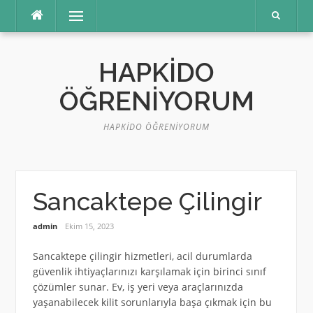
İçeriğe
Menü
atla
HAPKIDO
ÖĞRENIYORUM
HAPKIDO ÖĞRENIYORUM
Sancaktepe Çilingir
admin
Ekim 15, 2023
Sancaktepe çilingir hizmetleri, acil durumlarda
güvenlik ihtiyaçlarınızı karşılamak için birinci sınıf
çözümler sunar. Ev, iş yeri veya araçlarınızda
yaşanabilecek kilit sorunlarıyla başa çıkmak için bu