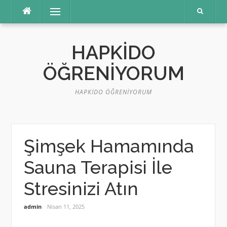
İçeriğe
Menü
atla
HAPKIDO
ÖĞRENIYORUM
HAPKIDO ÖĞRENIYORUM
Şimşek Hamamında
Sauna Terapisi İle
Stresinizi Atın
admin
Nisan 11, 2025