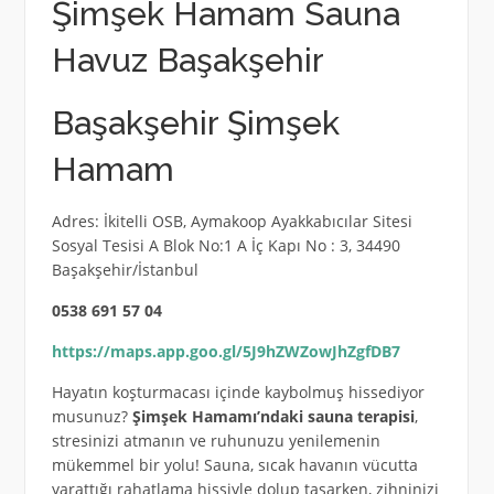
Şimşek Hamam Sauna
Havuz Başakşehir
Başakşehir Şimşek
Hamam
Adres: İkitelli OSB, Aymakoop Ayakkabıcılar Sitesi
Sosyal Tesisi A Blok No:1 A İç Kapı No : 3, 34490
Başakşehir/İstanbul
0538 691 57 04
https://maps.app.goo.gl/5J9hZWZowJhZgfDB7
Hayatın koşturmacası içinde kaybolmuş hissediyor
musunuz?
Şimşek Hamamı’ndaki sauna terapisi
,
stresinizi atmanın ve ruhunuzu yenilemenin
mükemmel bir yolu! Sauna, sıcak havanın vücutta
yarattığı rahatlama hissiyle dolup taşarken, zihninizi