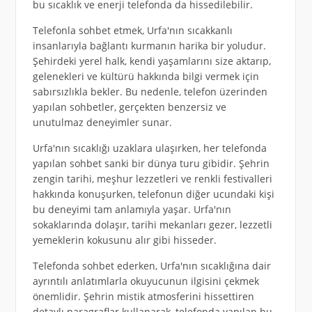
bu sıcaklık ve enerji telefonda da hissedilebilir.
Telefonla sohbet etmek, Urfa'nın sıcakkanlı
insanlarıyla bağlantı kurmanın harika bir yoludur.
Şehirdeki yerel halk, kendi yaşamlarını size aktarıp,
gelenekleri ve kültürü hakkında bilgi vermek için
sabırsızlıkla bekler. Bu nedenle, telefon üzerinden
yapılan sohbetler, gerçekten benzersiz ve
unutulmaz deneyimler sunar.
Urfa'nın sıcaklığı uzaklara ulaşırken, her telefonda
yapılan sohbet sanki bir dünya turu gibidir. Şehrin
zengin tarihi, meşhur lezzetleri ve renkli festivalleri
hakkında konuşurken, telefonun diğer ucundaki kişi
bu deneyimi tam anlamıyla yaşar. Urfa'nın
sokaklarında dolaşır, tarihi mekanları gezer, lezzetli
yemeklerin kokusunu alır gibi hisseder.
Telefonda sohbet ederken, Urfa'nın sıcaklığına dair
ayrıntılı anlatımlarla okuyucunun ilgisini çekmek
önemlidir. Şehrin mistik atmosferini hissettiren
detaylı paragraflar kullanarak, telefonda yapılan bu