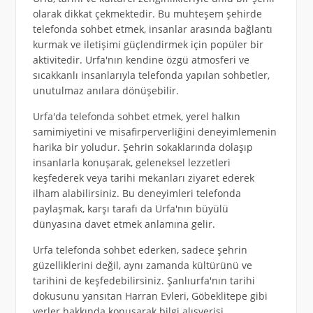
olarak dikkat çekmektedir. Bu muhteşem şehirde
telefonda sohbet etmek, insanlar arasında bağlantı
kurmak ve iletişimi güçlendirmek için popüler bir
aktivitedir. Urfa'nın kendine özgü atmosferi ve
sıcakkanlı insanlarıyla telefonda yapılan sohbetler,
unutulmaz anılara dönüşebilir.
Urfa'da telefonda sohbet etmek, yerel halkın
samimiyetini ve misafirperverliğini deneyimlemenin
harika bir yoludur. Şehrin sokaklarında dolaşıp
insanlarla konuşarak, geleneksel lezzetleri
keşfederek veya tarihi mekanları ziyaret ederek
ilham alabilirsiniz. Bu deneyimleri telefonda
paylaşmak, karşı tarafı da Urfa'nın büyülü
dünyasına davet etmek anlamına gelir.
Urfa telefonda sohbet ederken, sadece şehrin
güzelliklerini değil, aynı zamanda kültürünü ve
tarihini de keşfedebilirsiniz. Şanlıurfa'nın tarihi
dokusunu yansıtan Harran Evleri, Göbeklitepe gibi
yerler hakkında konuşarak bilgi alışverişi