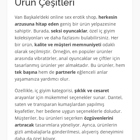
Ürün Çeşitleri
Van Başkale’deki online sex erotik shop,
herkesin
arzusuna hitap eden
geniş bir ürün yelpazesine
sahiptir. Burada,
seksi oyuncaklar
, özel iç giyim
koleksiyonları ve daha fazlasını bulabilirsiniz. Her
bir ürün,
kalite ve müşteri memnuniyeti
odaklı
olarak seçilmiştir. Örneğin, en popüler ürünler
arasında vibratörler, anal oyuncaklar ve çiftler için
tasarlanmış ürünler yer almaktadır. Bu ürünler, hem
tek başına
hem de
partnerle
eğlenceli anlar
yaşamanıza yardımcı olur.
Özellikle, iç giyim kategorisi,
şıklık ve cesaret
arayanlar için mükemmel seçenekler sunar. Dantel,
saten ve transparan kumaşlardan yapılmış
kıyafetler, her bedene uygun seçeneklerle doludur.
Müşteriler, bu ürünleri seçerken
özgüvenlerini
artıracak
tasarımlara yöneliyor. Ayrıca, ürünlerin
gizli ambalajlarla gönderilmesi, alışveriş deneyimini
daha da özel kılıyor.