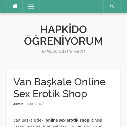
İçeriğe
Menü
atla
HAPKIDO
ÖĞRENIYORUM
HAPKIDO ÖĞRENIYORUM
Van Başkale Online
Sex Erotik Shop
admin
Mart 3, 2025
Van Başkale’deki
online sex erotik shop
, cinsel
yaşamınıza heyecan katmak için geniş bir ürün