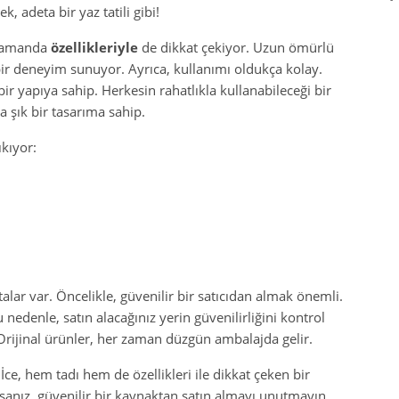
, adeta bir yaz tatili gibi!
ı zamanda
özellikleriyle
de dikkat çekiyor. Uzun ömürlü
 bir deneyim sunuyor. Ayrıca, kullanımı oldukça kolay.
bir yapıya sahip. Herkesin rahatlıkla kullanabileceği bir
 şık bir tasarıma sahip.
ıkıyor:
alar var. Öncelikle, güvenilir bir satıcıdan almak önemli.
u nedenle, satın alacağınız yerin güvenilirliğini kontrol
Orijinal ürünler, her zaman düzgün ambalajda gelir.
e, hem tadı hem de özellikleri ile dikkat çeken bir
sanız, güvenilir bir kaynaktan satın almayı unutmayın.