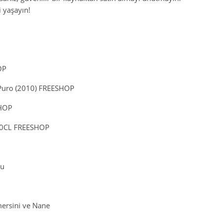
i yaşayın!
OP
Puro (2010) FREESHOP
SHOP
100CL FREESHOP
tu
ersini ve Nane