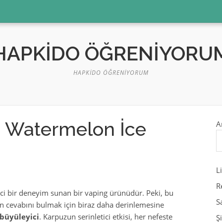
HAPKIDO ÖĞRENIYORU
HAPKIDO ÖĞRENIYORUM
0 Watermelon İce
A
L
R
yici bir deneyim sunan bir vaping ürünüdür. Peki, bu
S
n cevabını bulmak için biraz daha derinlemesine
büyüleyici
. Karpuzun serinletici etkisi, her nefeste
Ş