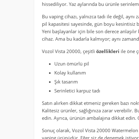
hissediliyor. Yaz aylarında bu ürünle serinlemek
Bu vaping cihazı, yalnızca tadı ile değil, ayn
pil kapasitesi sayesinde, gün boyu kesintisiz
Yeni başlayanlar için bile son derece anlaşılır 
cihaz. Ama bu kadarla kalmıyor; aynı zamanda
Vozol Vista 20000, çeşitli
özellikleri
ile öne ç
Uzun ömürlü pil
Kolay kullanım
Şık tasarım
Serinletici karpuz tadı
Satın alırken dikkat etmeniz gereken bazı nokt
Kalitesiz ürünler, sağlığınıza zarar verebilir. B
edin. Ayrıca, ürünün ambalajına dikkat edin. 
Sonuç olarak, Vozol Vista 20000 Watermelon İc
vaping ürünüdür. Eğer siz de denemek istiyor