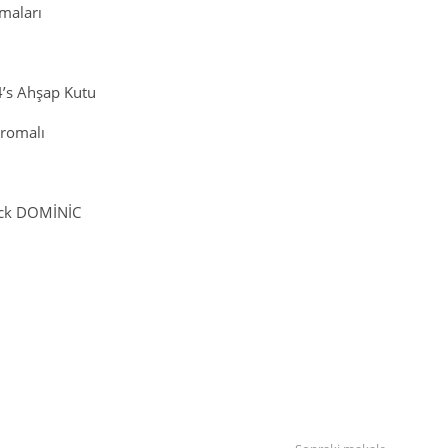
maları
4’s Ahşap Kutu
aromalı
Pack DOMİNİC