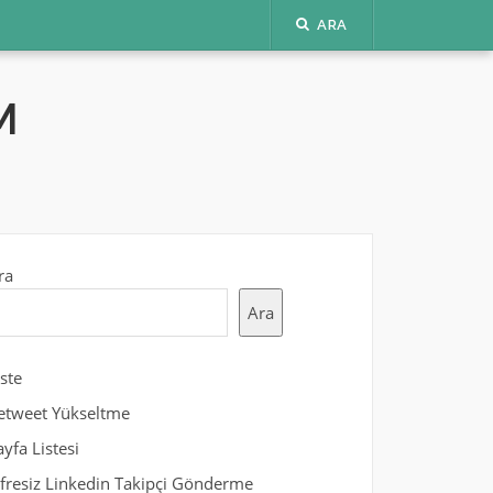
ARA
M
ra
Ara
iste
etweet Yükseltme
ayfa Listesi
ifresiz Linkedin Takipçi Gönderme