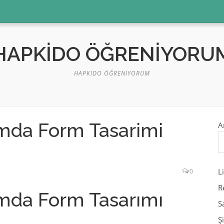
HAPKIDO ÖĞRENIYORU
HAPKIDO ÖĞRENIYORUM
mda Form Tasarimi
A
L
0
R
mda Form Tasarımı
S
Ş