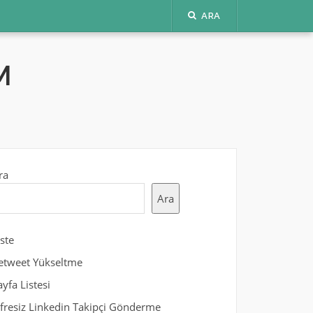
ARA
M
ra
Ara
iste
etweet Yükseltme
ayfa Listesi
ifresiz Linkedin Takipçi Gönderme