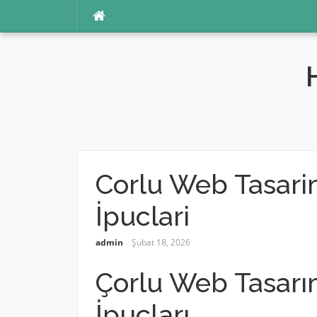
İçeriğe
atla
Corlu Web Tasari
İpuclari
admin
Şubat 18, 2026
Çorlu Web Tasarı
İpuçları