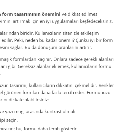
n
form tasarımının önemini
ve dikkat edilmesi
yimini artırmak için en iyi uygulamaları keşfedeceksiniz.
larından biridir. Kullanıcıların sitenizle etkileşim
edilir. Peki, neden bu kadar önemli? Çünkü iyi bir form
mesini sağlar. Bu da dönüşüm oranlarını artırır.
rmaşık formlardan kaçınır. Onlara sadece gerekli alanları
anı gibi. Gereksiz alanlar eklemek, kullanıcıların formu
.
un tasarımı, kullanıcıların dikkatini çekmelidir. Renkler
üzel görünen formları daha fazla tercih eder. Formunuzu
ını dikkate alabilirsiniz:
e yazı rengi arasında kontrast olmalı.
pi seçin.
bırakın; bu, formu daha ferah gösterir.