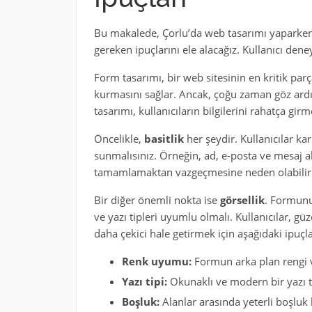
Bu makalede, Çorlu’da web tasarımı yaparke
gereken ipuçlarını ele alacağız. Kullanıcı dene
Form tasarımı, bir web sitesinin en kritik parça
kurmasını sağlar. Ancak, çoğu zaman göz ardı 
tasarımı, kullanıcıların bilgilerini rahatça gir
Öncelikle,
basitlik
her şeydir. Kullanıcılar ka
sunmalısınız. Örneğin, ad, e-posta ve mesaj al
tamamlamaktan vazgeçmesine neden olabilir
Bir diğer önemli nokta ise
görsellik
. Formunuz
ve yazı tipleri uyumlu olmalı. Kullanıcılar, g
daha çekici hale getirmek için aşağıdaki ipuçlar
Renk uyumu:
Formun arka plan rengi v
Yazı tipi:
Okunaklı ve modern bir yazı ti
Boşluk:
Alanlar arasında yeterli boşluk 