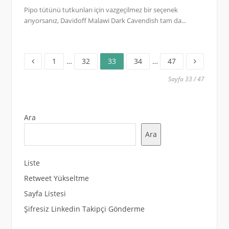
Pipo tütünü tutkunları için vazgeçilmez bir seçenek
arıyorsanız, Davidoff Malawi Dark Cavendish tam da...
Sayfa
Sayfa
Sayfa
Sayfa
Sayfa
Yazı
1
…
32
33
34
…
47
sayfalaması
Sayfa 33 / 47
Ara
Ara
Liste
Retweet Yükseltme
Sayfa Listesi
Şifresiz Linkedin Takipçi Gönderme