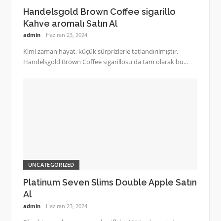
Handelsgold Brown Coffee sigarillo
Kahve aromalı Satın Al
admin
Haziran 23, 2024
Kimi zaman hayat, küçük sürprizlerle tatlandırılmıştır.
Handelsgold Brown Coffee sigarillosu da tam olarak bu...
UNCATEGORIZED
Platinum Seven Slims Double Apple Satın
Al
admin
Haziran 23, 2024