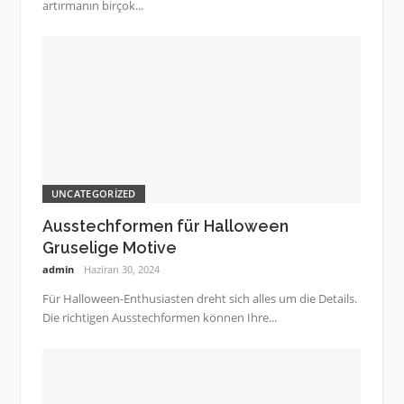
artırmanın birçok...
UNCATEGORIZED
Ausstechformen für Halloween
Gruselige Motive
admin
Haziran 30, 2024
Für Halloween-Enthusiasten dreht sich alles um die Details.
Die richtigen Ausstechformen können Ihre...