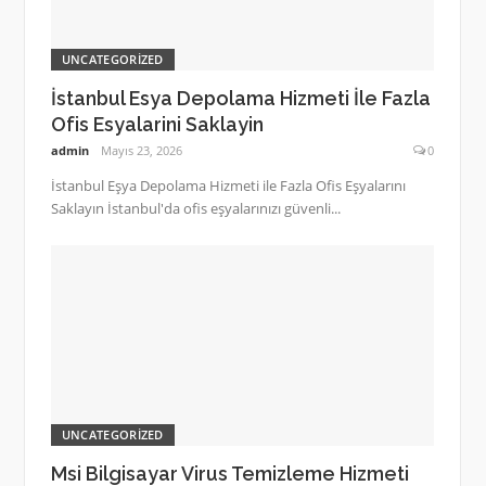
UNCATEGORIZED
İstanbul Esya Depolama Hizmeti İle Fazla
Ofis Esyalarini Saklayin
admin
Mayıs 23, 2026
0
İstanbul Eşya Depolama Hizmeti ile Fazla Ofis Eşyalarını
Saklayın İstanbul'da ofis eşyalarınızı güvenli...
UNCATEGORIZED
Msi Bilgisayar Virus Temizleme Hizmeti