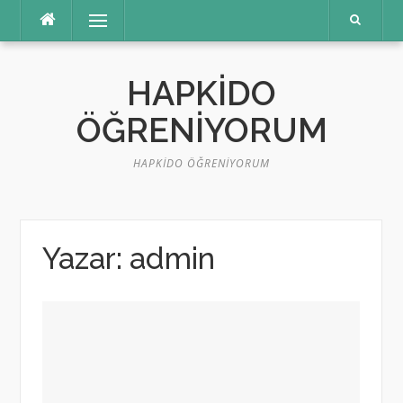
İçeriğe
Menü
atla
HAPKIDO
ÖĞRENIYORUM
HAPKIDO ÖĞRENIYORUM
Yazar:
admin