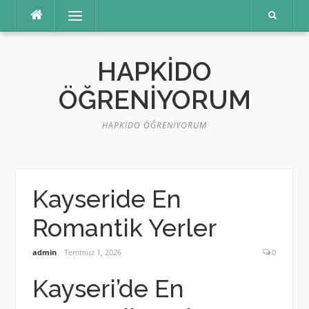
İçeriğe
Menü
atla
HAPKIDO
ÖĞRENIYORUM
HAPKIDO ÖĞRENIYORUM
Kayseride En
Romantik Yerler
admin
Temmuz 1, 2026
0
Kayseri’de En