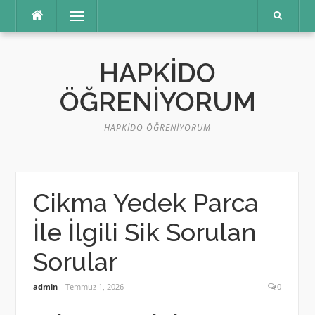
İçeriğe
Menü
atla
HAPKIDO
ÖĞRENIYORUM
HAPKIDO ÖĞRENIYORUM
Cikma Yedek Parca
İle İlgili Sik Sorulan
Sorular
admin
Temmuz 1, 2026
0